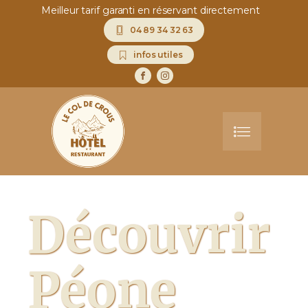
Meilleur tarif garanti en réservant directement
04 89 34 32 63
infos utiles
Découvrir
Péone